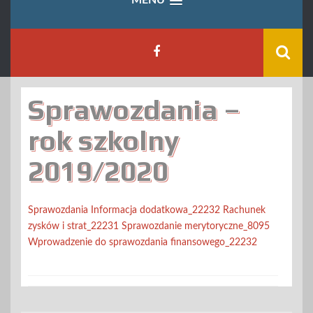
Sprawozdania –
rok szkolny
2019/2020
Sprawozdania
Informacja dodatkowa_22232
Rachunek
zysków i strat_22231
Sprawozdanie merytoryczne_8095
Wprowadzenie do sprawozdania finansowego_22232