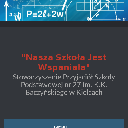
S
k
i
p
t
o
"Nasza Szkoła Jest
c
Wspaniała"
o
Stowarzyszenie Przyjaciół Szkoły
n
Podstawowej nr 27 im. K.K.
t
Baczyńskiego w Kielcach
e
n
t
MENU