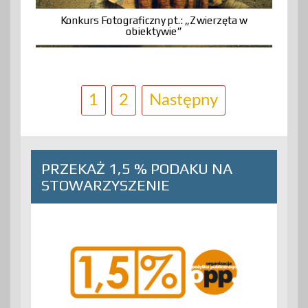
Konkurs Fotograficzny pt.: „Zwierzęta w
obiektywie”
1
2
Następny
N
a
w
PRZEKAŻ 1,5 % PODAKU NA
i
STOWARZYSZENIE
g
a
c
j
a