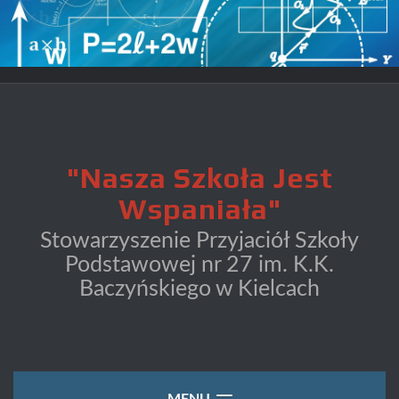
S
k
i
p
t
o
"Nasza Szkoła Jest
c
Wspaniała"
o
Stowarzyszenie Przyjaciół Szkoły
n
Podstawowej nr 27 im. K.K.
t
Baczyńskiego w Kielcach
e
n
t
MENU